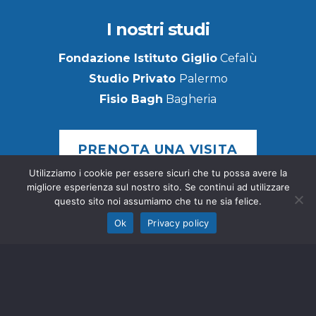
I nostri studi
Fondazione Istituto Giglio
Cefalù
Studio Privato
Palermo
Fisio Bagh
Bagheria
PRENOTA UNA VISITA
Utilizziamo i cookie per essere sicuri che tu possa avere la
migliore esperienza sul nostro sito. Se continui ad utilizzare
Cerchi un aiuto medico?
questo sito noi assumiamo che tu ne sia felice.
Ok
Privacy policy
Se soffri di forti dolori cronici, compila il
questionario per scoprire quale trattamento
potrebbe funzionare meglio per te.