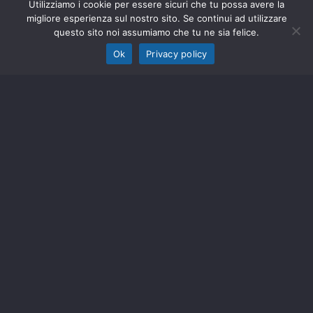
Cerchi un aiuto medico?
Utilizziamo i cookie per essere sicuri che tu possa avere la
migliore esperienza sul nostro sito. Se continui ad utilizzare
questo sito noi assumiamo che tu ne sia felice.
Se soffri di forti dolori cronici, compila il
questionario per scoprire quale trattamento
Ok
Privacy policy
potrebbe funzionare meglio per te.
QUESTIONARIO MEDICO
© 2022 Giuliano Lo Bianco – P.IVA
06895750823 – Designed by
Webvox.it